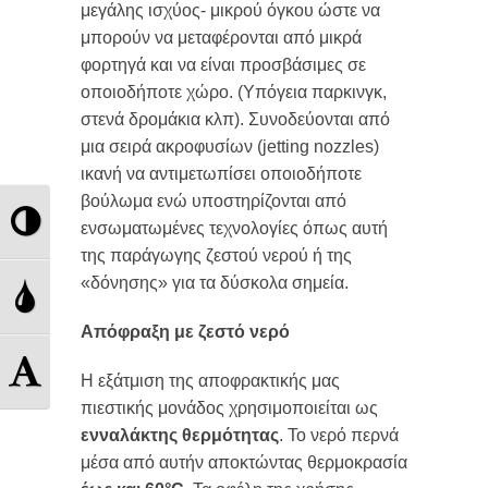
μεγάλης ισχύος- μικρού όγκου ώστε να
μπορούν να μεταφέρονται από μικρά
φορτηγά και να είναι προσβάσιμες σε
οποιοδήποτε χώρο. (Υπόγεια παρκινγκ,
στενά δρομάκια κλπ). Συνοδεύονται από
μια σειρά ακροφυσίων (jetting nozzles)
ικανή να αντιμετωπίσει οποιοδήποτε
βούλωμα ενώ υποστηρίζονται από
Εναλλαγή
ενσωματωμένες τεχνολογίες όπως αυτή
της παράγωγης ζεστού νερού ή της
Υψηλής
«δόνησης» για τα δύσκολα σημεία.
Εναλλαγή
Αντίθεσης
Απόφραξη με ζεστό νερό
Διαβάθμισης
Εναλλαγή
Η εξάτμιση της αποφρακτικής μας
Γκρι
πιεστικής μονάδος χρησιμοποιείται ως
Μεγέθους
ενναλάκτης θερμότητας
. Το νερό περνά
μέσα από αυτήν αποκτώντας θερμοκρασία
Γραμμάτων