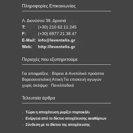
Πληροφορίες Επικοινωνίας
Λ. Διονύσου 38, Δροσιά
Τ:
(+30) 210 62.11.245
F:
(+30) 6977.21.38.47
E-Mail:
info@leventelis.gr
Web:
http://leventelis.gr
Περιοχές που εξυπηρετούμε
Για αποφράξεις : Βόρεια & Ανατολικά προάστια
Βορειοανατολική Αττική Για επισκευή αγωγών
χωρίς σκάψιμο : Πανελλαδικά
Τελευταία άρθρα
Τώρα η αποχέτευση μυρίζει πορτοκάλι
Ενέργεια από το δίκτυο αποχέτευσης ακαθάρτων
Σύνδεση με το δίκτυο της αποχέτευσης