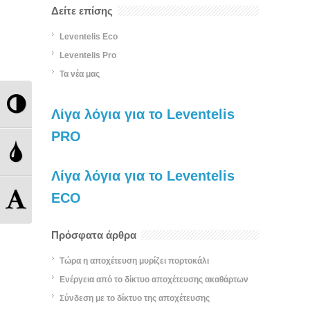
Δείτε επίσης
Leventelis Eco
Leventelis Pro
Τα νέα μας
Εναλλαγή
Λίγα λόγια για το Leventelis
Υψηλής
PRO
Εναλλαγή
Αντίθεσης
Λίγα λόγια για το Leventelis
Διαβάθμισης
Εναλλαγή
ECO
Γκρι
Μεγέθους
Πρόσφατα άρθρα
Τώρα η αποχέτευση μυρίζει πορτοκάλι
Γραμμάτων
Ενέργεια από το δίκτυο αποχέτευσης ακαθάρτων
Σύνδεση με το δίκτυο της αποχέτευσης