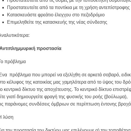
Προστατευτείτε από τις οσμές με την τοποθέτηση οσμοπαγί
Προστατευτείτε από τα ποντίκια με τη χρήση αντεπίστροφης
Κατασκευάστε φρεάτιο έλεγχου στο πεζοδρόμιο
Επιμεληθείτε της κατασκευής της νέας σύνδεσης
Αναλυτικότερα:
Αντιπλημμυρική προστασία
Το πρόβλημα
Ένα πρόβλημα που μπορεί να εξελίχθη σε αρκετά σοβαρό, ειδι
στο κέλυφος της κατοικίας μας χαμηλότερα από το ύψος του δρ
το κεντρικό δίκτυο της αποχέτευσης. Το κεντρικό δίκτυο επιστρέ
είτε γιατί δημιουργείτε φραγή της φυσικής του ροής (βούλωμα), 
τις παράνομες συνδέσεις όμβριων σε περίπτωση έντονης βροχ
Η λύση
Για την προστασία του δικτύου μας επιλέγουμε α) την τοποθέτ