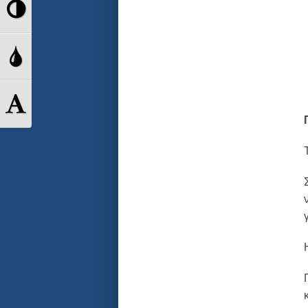
Εναλλαγή
Υψηλής
Εναλλαγή
Αντίθεσης
Διαβάθμισης
Εναλλαγή
Γκρι
Μεγέθους
Γραμμάτων