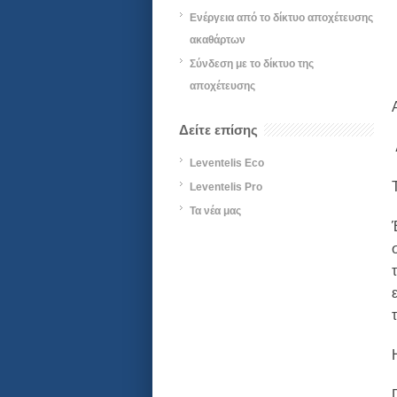
Ενέργεια από το δίκτυο αποχέτευσης
ακαθάρτων
Σύνδεση με το δίκτυο της
αποχέτευσης
Δείτε επίσης
Leventelis Eco
Leventelis Pro
Τα νέα μας