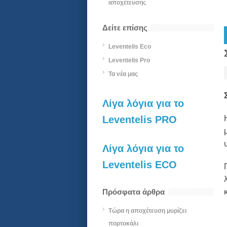
αποχέτευσης
Δείτε επίσης
Leventelis Eco
Leventelis Pro
Τα νέα μας
Λίγα λόγια για το
Leventelis PRO
Λίγα λόγια για το
Leventelis ECO
Πρόσφατα άρθρα
Τώρα η αποχέτευση μυρίζει
πορτοκάλι