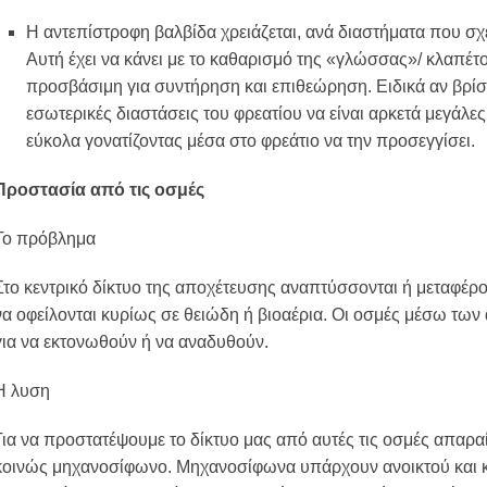
Η αντεπίστροφη βαλβίδα χρειάζεται, ανά διαστήματα που σχε
Αυτή έχει να κάνει με το καθαρισμό της «γλώσσας»/ κλαπέτο
προσβάσιμη για συντήρηση και επιθεώρηση. Ειδικά αν βρίσκ
εσωτερικές διαστάσεις του φρεατίου να είναι αρκετά μεγάλε
εύκολα γονατίζοντας μέσα στο φρεάτιο να την προσεγγίσει.
Προστασία από τις οσμές
Το πρόβλημα
Στο κεντρικό δίκτυο της αποχέτευσης αναπτύσσονται ή μεταφέρο
να οφείλονται κυρίως σε θειώδη ή βιοαέρια. Οι οσμές μέσω των
για να εκτονωθούν ή να αναδυθούν.
Η λυση
Για να προστατέψουμε το δίκτυο μας από αυτές τις οσμές απαρα
κοινώς μηχανοσίφωνo. Μηχανοσίφωνα υπάρχουν ανοικτού και κ