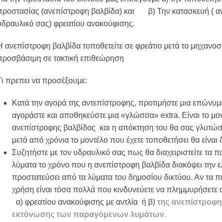
προστασίας (ανεπίστροφη βαλβίδα) και β) Την κατασκευή ( αν
υδραυλικό σας) φρεατίου ανακούφισης.
H ανεπίστροφη βαλβίδα τοποθετείτε σε φρεάτιο μετά το μηχανοσ
προσβάσιμη σε τακτική επιθεώρηση
Τι πρεπει να προσέξουμε:
Κατά την αγορά της αντεπίστροφης, προτιμήστε μια επώνυμη
αγοράστε και αποθηκεύστε μια «γλώσσα» extra. Είναι το μ
ανεπίστροφης βαλβίδας και η απόκτηση του θα σας γλυτώσ
μετά από χρόνια το μοντέλο που έχετε τοποθετήσει θα είναι 
Συζητήστε με τον υδραυλικό σας πως θα διαχειριστείτε τα 
λύματα το χρόνο που η ανεπίστροφη βαλβίδα διακόψει την ε
προστατεύσει από τα λύματα του δημοσίου δικτύου. Αν τα 
χρήση είναι τόσα πολλά που κινδυνεύετε να πλημμυρήσετε 
α) φρεατίου ανακούφισης με αντλία ή β)
της ανεπίστροφη
εκτόνωσης των παραγόμενων λυμάτων.