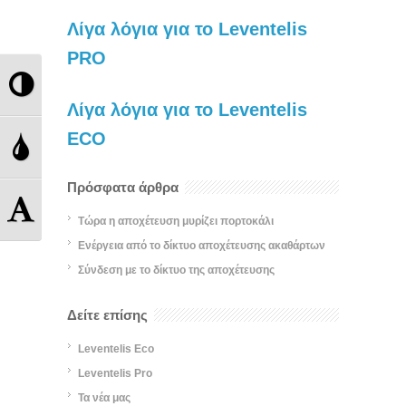
Λίγα λόγια για το Leventelis
PRO
Εναλλαγή
Λίγα λόγια για το Leventelis
Υψηλής
ECO
Εναλλαγή
Αντίθεσης
Διαβάθμισης
Πρόσφατα άρθρα
Εναλλαγή
Τώρα η αποχέτευση μυρίζει πορτοκάλι
Γκρι
Μεγέθους
Ενέργεια από το δίκτυο αποχέτευσης ακαθάρτων
Σύνδεση με το δίκτυο της αποχέτευσης
Γραμμάτων
Δείτε επίσης
Leventelis Eco
Leventelis Pro
Τα νέα μας